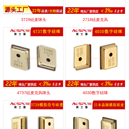
3729硅麦咪头
2718硅麦克风
4737硅麦克风咪头
4030数字硅咪