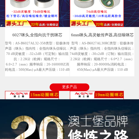
6027咪头,全指向抗干扰咪芯
6mm咪头,高灵敏传声器,高信噪咪芯
型号：AS-B6027AL32-358类型：驻极体传
型号：AS-B6027AL30RC类型：驻极体传
声器（咪头）指向性：全指向咪头信噪比：
声器（咪头）指向性：全指向咪头信噪比：
70 dB灵敏度：-32±2dB（可定制）输出阻
74dB灵敏度：-30±2dB（订制）输出阻抗：
抗：2.2KΩ（欧姆）规格尺寸：
2.2KΩ（欧姆）规格尺寸：6.0*2.7（mm）
6.0×2.7（mm）频率响应：20-16000HZ消
频率响应：20-8000Hz消耗电流：
耗电流：500(Max) μA最大声压级：110 dB
450(Max) μA最大声压级：110 dB
MORE
MORE
更多产品