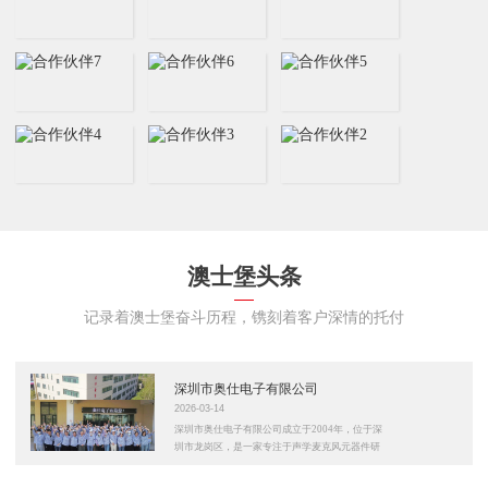
射频干扰能力强。动圈咪头应用：对讲机、
体传声器（咪头）指向性：全指向咪头信噪
乐器拾音器，头戴麦克风、会议麦克风、主
比：74dB灵敏度：-30±2dB（可定制）输出
播麦克风、KTV麦克风、舞台手持式话
阻抗：2.2KΩ（欧姆）规格尺寸：
筒。型号：AS-DM2025K-600类型：动圈
9.7*4.5（mm）频率响应：20-5000Hz消耗
式传声器（咪芯）指向性：单指向咪芯净
电流：500(Max) μA最大声压级：110 dB
重：7.8g灵敏度：-61±3dB输出阻抗：
600Ω（欧姆）规格尺寸：20×25（mm）频
更多产品
MORE
率响应：100-13000Hz
MORE
澳士堡头条
记录着澳士堡奋斗历程，镌刻着客户深情的托付
IP67级防水咪头,高灵敏防水咪芯
吉他拾音器咪头,6022全指向咪芯,松
下管芯咪头
型号：AS-F9745AL36-IP67类型：驻极体
传声器（咪头）指向性：全指向咪头信噪
型号：AS-B6022AP2.8-49类型：驻极体传
深圳市奥仕电子有限公司
比：65dB灵敏度：-36±2dB(可定制）输出
声器（咪头）声道数：单声道信噪比：55
2026-03-14
阻抗：2.2kΩ（欧姆）规格尺寸：
dB灵敏度：-49±2dB输出阻抗：2.2KΩ（欧
深圳市奥仕电子有限公司成立于2004年，位于深
9.7*4.5（mm）频率响应：20-16000Hz消
姆）规格尺寸：6.0*2.2（mm）频率响应：
圳市龙岗区，是一家专注于声学麦克风元器件研
耗电流：500(Max) μA最大声压级：110dB
20-16000HZ消耗电流：500(Max) μA最大
发、生产、销售的实体工厂。公司拥有标准化生
声压级：110 dB
产车间、专业声学测试设备与成熟品控体系，支