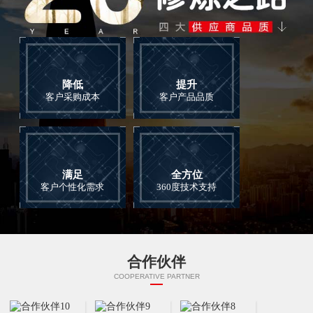
动圈咪头,15mm降噪音头,送话器
动圈咪芯,19mm动圈麦降噪咪芯
动圈咪头优点：坚固耐用、指向性好、失真
型号：AS-DM1910K-250类型：动圈式传
率小、高保真、噪音低、无需幻象电源，抗
声器（咪芯）指向性：单指向咪芯净重：
射频干扰能力强。动圈咪头应用：对讲机、
3.7g灵敏度：-58±3dB输出阻抗：250Ω（欧
话务耳机、乐器拾音器、头戴麦克风、会议
姆）规格尺寸：19.1×10.0（mm）频率响
降低
提升
麦克风、KTV麦克风、舞台手持式话筒。
应：100-9000Hz动圈咪芯优点：坚固耐
客户采购成本
客户产品品质
型号：AS-DM1508K-600类型：动圈式传
用、指向性好、失真率小，高保真、噪音
声器（咪芯）指向性：单指向咪头净重：
低、无需幻象电源，抗射频干扰能力强。动
1.5g灵敏度：-60±3dB输出阻抗：600Ω（欧
圈咪芯应用：对讲机、话务耳机、乐器拾音
姆）规格尺寸：15*8（mm）频率响应：
器，头戴麦克风、会议麦克风、KTV麦克
更多产品
100-9000Hz
风、舞台手持式话筒。
MORE
MORE
满足
全方位
客户个性化需求
360度技术支持
合作伙伴
20mm动圈咪头，动圈麦咪芯
9745防水咪头,高灵敏咪芯,IP67级防
COOPERATIVE PARTNER
水咪
动圈咪头优点：坚固耐用、指向性好、失真
率小，高保真、噪音低、无需幻象电源，抗
型号：AS-B9745AL30RC-IP67类型：驻极