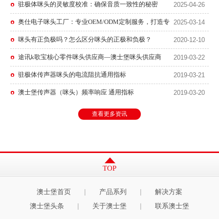
驻极体咪头的灵敏度校准：确保音质一致性的秘密
2025-04-26
MORE
持看厂、验厂、拿样测试、小批量试单，长期为
更多产品
MORE
音频、通讯、安防、耳机、直播设备、智能家居
等领域客户稳定供货。
奥仕电子咪头工厂：专业OEM/ODM定制服务，打造专
2025-03-14
属传声器咪头解决方案
咪头有正负极吗？怎么区分咪头的正极和负极？
2020-12-10
途讯k歌宝核心零件咪头供应商—澳士堡咪头供应商
2019-03-22
驻极体传声器咪头的电流阻抗通用指标
2019-03-21
澳士堡传声器（咪头）频率响应 通用指标
2019-03-20
骨传导咪头
6027贴片咪头，耐高温贴片咪芯
查看更多资讯
型号：AS-B9745AL70-318A类型：微振动
型号：AS-B6027AL40-SMD类型：驻极体
传感器（咪头）声道数：2.1声道信噪比：
咪头（贴片）指向性：全指向咪头信噪比：
40 dB灵敏度：-70±3dB输出阻抗：
58 dB（最小值）灵敏度：-40±2dB（可定
2.2KΩ（欧姆）规格尺寸：9.7×4.5（mm）
制）输出阻抗：2.2KΩ（欧姆）规格尺寸：
频率响应：100-8000HZ消耗电流：
6.0×2.7（mm）频率响应：20-16000Hz消
500(Max) μA最大声压级：125 dB
耗电流：450(Max) μA最大声压级：110 dB
TOP
贴片咪头优点：微型化、耐高温、SMT兼
容性、高可靠性、优异的抗干扰能力、良好
MORE
的性能一致性以及易于集成和阵列化等特点
更多产品
|
|
澳士堡首页
产品系列
解决方案
和优势。贴片咪头应用：智能手机、TWS
蓝牙耳机、智能手表、智能音箱、平板电
|
|
澳士堡头条
关于澳士堡
联系澳士堡
脑、笔记本电脑、无人机遥控器、相机、可