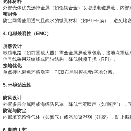
壳体材料
外部壳体优先选择金属（如铝镁合金）以增强电磁屏蔽，内部
密封性
防尘网需使用透气且疏水的微孔材料（如PTFE膜），避免堵
4. 电磁兼容性（EMC）
屏蔽设计
敏感电路（如前置放大器）需全金属屏蔽罩包裹，接地点需远
信号线采用双绞线或同轴结构，降低射频干扰（RFI）。
接地优化
单点接地避免环路噪声，PCB布局时模拟/数字地分离。
5. 环境适应性
防风设计
外置多层金属网或海绵防风罩，降低气流噪声（如“噗声”），
防潮与防尘
内部填充惰性气体（如氮气）或添加吸湿剂（硅胶），防止振
6. 制造工艺