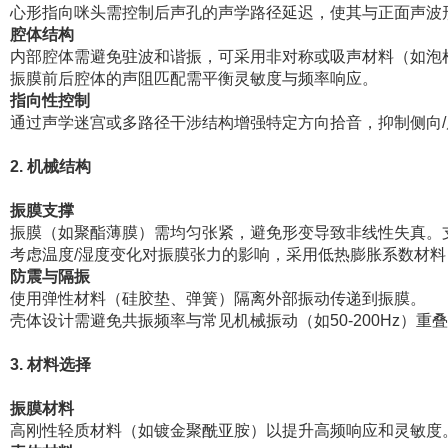
心形指向咪头需控制后声孔的声学路径延迟，使其与正面声波
腔体结构
内部腔体需避免驻波和谐振，可采用非对称或吸声材料（如泡
振膜前后腔体的声阻匹配需平衡灵敏度与频率响应。
指向性控制
通过声学迷宫或多路径干涉结构增强特定方向拾音，抑制侧向/
2. 机械结构
振膜支撑
振膜（如聚酯薄膜）需均匀张紧，避免形变导致非线性失真。
考虑温度/湿度变化对振膜张力的影响，采用低热膨胀系数材
防震与隔振
使用弹性材料（硅胶垫、弹簧）隔离外部振动传递到振膜。
壳体设计需避免共振频率与常见机械振动（如50-200Hz）重
3. 材料选择
振膜材料
高刚性轻质材料（如镀金聚酰亚胺）以提升高频响应和灵敏度