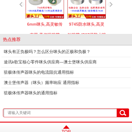
6mm咪头,高灵敏传
9745防水咪头,高灵
声器,高信噪咪芯
敏咪芯,IP67级防水咪
热点推荐
咪头有正负极吗？怎么区分咪头的正极和负极？
途讯k歌宝核心零件咪头供应商—澳士堡咪头供应商
驻极体传声器咪头的电流阻抗通用指标
6050全指向单电容咪
6050插针咪头,6050
澳士堡传声器（咪头）频率响应 通用指标
头
全指向咪芯
驻极体传声器咪头的通用指标
TOP